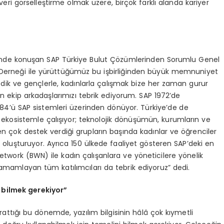
veri görselleştirme olmak üzere, birçok farklı alanda kariyer
reninde konuşan SAP Türkiye Bulut Çözümlerinden Sorumlu Genel
n Derneği ile yürüttüğümüz bu işbirliğinden büyük memnuniyet
dik ve gençlerle, kadınlarla çalışmak bize her zaman gurur
n ekip arkadaşlarımızı tebrik ediyorum. SAP 1972’de
4’ü SAP sistemleri üzerinden dönüyor. Türkiye’de de
ekosistemle çalışıyor; teknolojik dönüşümün, kurumların ve
en çok destek verdiği grupların başında kadınlar ve öğrenciler
 oluşturuyor. Ayrıca 150 ülkede faaliyet gösteren SAP’deki en
work (BWN) ile kadın çalışanlara ve yöneticilere yönelik
amamlayan tüm katılımcıları da tebrik ediyoruz” dedi.
 bilmek gerekiyor”
ttığı bu dönemde, yazılım bilgisinin hâlâ çok kıymetli