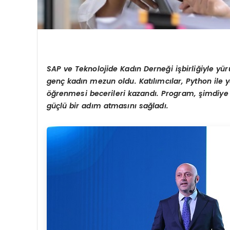
SAP ve Teknolojide Kadın Derneğ
i i
şbirliğiyle yür
gen
ç kadın mezun oldu. Katılımcılar, Python ile
öğrenmesi becerileri kazandı
. Program,
şimdiye 
g
üçlü bir adım atmasını sağladı.