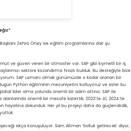
ceğ
iz
”
Başkanı Zehra Öney ise eğitim programlarına dair şu
mut ve güven veren bir atmosfer var. SAP gibi kıymetli bir iş
adaşlarımızı sektöre kazandırma fırsatı bulduk. Bu desteğiyle bize
diyorum. SAP uzmanı olmak günümüzde o kadar aranan bir
a. Bugün Python eğitiminin mezuniyetini kutluyoruz ve sizler bu
lobal lider olma yolunda önemli bir adım attınız. SAP ile
me alanlarında önemli bir mesafe katettik; 2023’te 41, 2024’te
n hayatına dokunduk. Her yıl bu projeyi daha da güçlendirdik,
yüttük.
üşeceği sıkça konuşuluyor. Sam Altman ‘bolluk getirecek’ diyor,