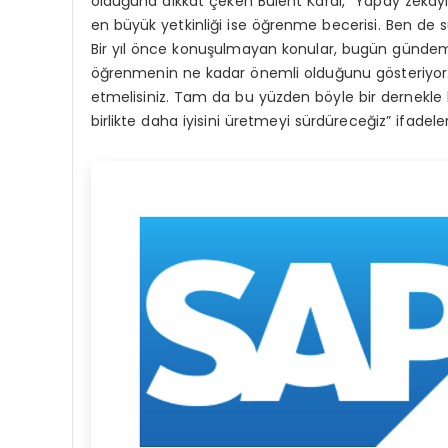
olduğuna dikkat çeken Bülent Karal, “Yapay zekayı
en büyük yetkinliği ise öğrenme becerisi. Ben d
Bir yıl önce konuşulmayan konular, bugün gündemimi
öğrenmenin ne kadar önemli olduğunu gösteriyor. 
etmelisiniz. Tam da bu yüzden böyle bir dernekle b
birlikte daha iyisini üretmeyi sürdüreceğiz” ifadeleri