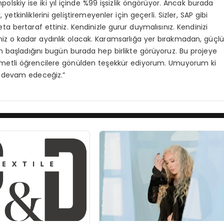
lskiy ise iki yıl içinde %99 işsizlik öngörüyor. Ancak burada
tkinliklerini geliştiremeyenler için geçerli. Sizler, SAP gibi
ta bertaraf ettiniz. Kendinizle gurur duymalısınız. Kendinizi
iz o kadar aydınlık olacak. Karamsarlığa yer bırakmadan, güçl
n başladığını bugün burada hep birlikte görüyoruz. Bu projeye
ıymetli öğrencilere gönülden teşekkür ediyorum. Umuyorum ki
e devam edeceğiz.”