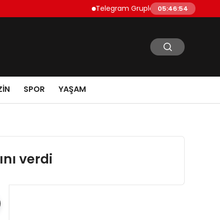
Telegram Grupları Nasıl Bulunur?: Telegram’
05:46:55
IN
SPOR
YAŞAM
nı verdi