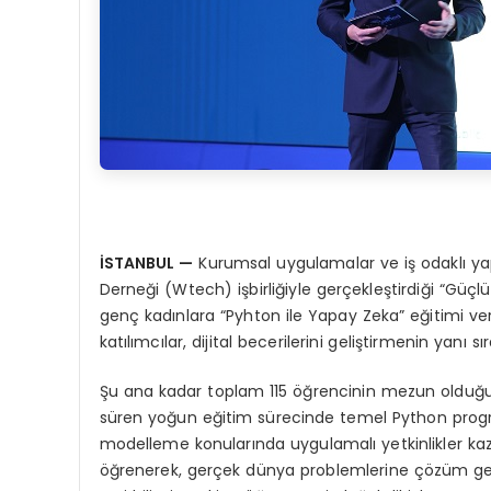
İSTANBUL
—
Kurumsal uygulamalar ve iş odaklı yap
Derneği (Wtech) işbirliğiyle gerçekleştirdiği “Güçlü
genç kadınlara “Pyhton ile Yapay Zeka” eğitimi v
katılımcılar, dijital becerilerini geliştirmenin yanı 
Şu ana kadar toplam 115 öğrencinin mezun olduğu p
süren yoğun eğitim sürecinde temel Python progr
modelleme konularında uygulamalı yetkinlikler ka
öğrenerek, gerçek dünya problemlerine çözüm geliş