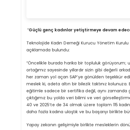
“
Güçlü genç kadınlar yetiştirmeye devam ede
Teknolojide Kadın Derneği Kurucu Yönetim Kurulu 
açıklamada bulundu:
“Öncelikle burada harika bir topluluk görüyorum; u
ortağımız sayesinde yıllardır sizin gibi değerli ark
her zaman yol açan SAP’ye gönülden teşekkür e
meslek ki, adeta altın bir bilezik taktınız kolunuz
eğitimle sadece bir sertifika değil, aynı zamanda g
çıktığımız bu yolda veri bilimi ve veri görselleştir
40 ve 2025’te de 34 olmak üzere toplam 115 kadını
daha fazla kadına ulaştık ve bu başarıyı birlikte bü
Yapay zekanın gelişimiyle birlikte mesleklerin dön