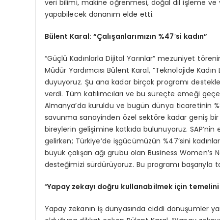
veri bilimi, makine öğrenmesi, doğal dil işleme ve 
yapabilecek donanım elde etti.
Bülent Karal: “Çalışanlarımızın %47
’
si kadın”
“Güçlü Kadınlarla Dijital Yarınlar” mezuniyet tö
Müdür Yardımcısı Bülent Karal, “Teknolojide Kadı
duyuyoruz. Şu ana kadar birçok programı destekle
verdi. Tüm katılımcıları ve bu süreçte emeği geçe
Almanya’da kuruldu ve bugün dünya ticaretinin %8
savunma sanayinden özel sektöre kadar geniş bir 
bireylerin gelişimine katkıda bulunuyoruz. SAP’nin 
gelirken; Türkiye’de işgücümüzün %47’sini kadınlar
büyük çalışan ağı grubu olan Business Women’s Net
desteğimizi sürdürüyoruz. Bu programı başarıyla t
“
Yapay zekayı doğru kullanabilmek için temelini
Yapay zekanın iş dünyasında ciddi dönüşümler yara