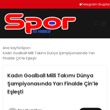
Telegram Grupları Nası
GÜNDEM
Ana Sayfa
Spor
Kadın Goalball Milli Takımı Dünya Şampiyonasında Yarı
DÜNYA
Finalde Çin’le Eşleşti
EKONOMI
Kadın Goalball Milli Takımı Dünya
Şampiyonasında Yarı Finalde Çin’le
SIYASET
Eşleşti
TEKNOLOJI
EĞITIM