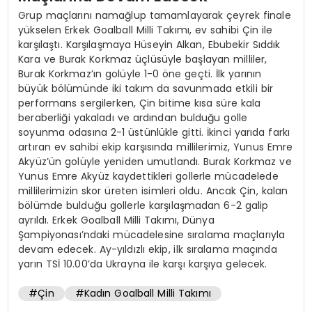
Grup maçlarını namağlup tamamlayarak çeyrek finale
yükselen Erkek Goalball Milli Takımı, ev sahibi Çin ile
karşılaştı. Karşılaşmaya Hüseyin Alkan, Ebubekir Sıddık
Kara ve Burak Korkmaz üçlüsüyle başlayan milliler,
Burak Korkmaz’ın golüyle 1-0 öne geçti. İlk yarının
büyük bölümünde iki takım da savunmada etkili bir
performans sergilerken, Çin bitime kısa süre kala
beraberliği yakaladı ve ardından bulduğu golle
soyunma odasına 2-1 üstünlükle gitti. İkinci yarıda farkı
artıran ev sahibi ekip karşısında millilerimiz, Yunus Emre
Akyüz’ün golüyle yeniden umutlandı. Burak Korkmaz ve
Yunus Emre Akyüz kaydettikleri gollerle mücadelede
millilerimizin skor üreten isimleri oldu. Ancak Çin, kalan
bölümde bulduğu gollerle karşılaşmadan 6-2 galip
ayrıldı. Erkek Goalball Milli Takımı, Dünya
Şampiyonası’ndaki mücadelesine sıralama maçlarıyla
devam edecek. Ay-yıldızlı ekip, ilk sıralama maçında
yarın TSİ 10.00’da Ukrayna ile karşı karşıya gelecek.
#Çin
#Kadın Goalball Milli Takımı