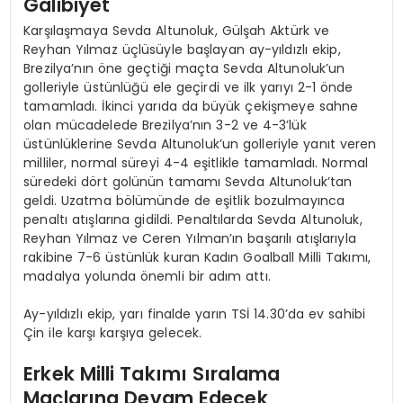
Galibiyet
Karşılaşmaya Sevda Altunoluk, Gülşah Aktürk ve
Reyhan Yılmaz üçlüsüyle başlayan ay-yıldızlı ekip,
Brezilya’nın öne geçtiği maçta Sevda Altunoluk’un
golleriyle üstünlüğü ele geçirdi ve ilk yarıyı 2-1 önde
tamamladı. İkinci yarıda da büyük çekişmeye sahne
olan mücadelede Brezilya’nın 3-2 ve 4-3’lük
üstünlüklerine Sevda Altunoluk’un golleriyle yanıt veren
milliler, normal süreyi 4-4 eşitlikle tamamladı. Normal
süredeki dört golünün tamamı Sevda Altunoluk’tan
geldi. Uzatma bölümünde de eşitlik bozulmayınca
penaltı atışlarına gidildi. Penaltılarda Sevda Altunoluk,
Reyhan Yılmaz ve Ceren Yılman’ın başarılı atışlarıyla
rakibine 7-6 üstünlük kuran Kadın Goalball Milli Takımı,
madalya yolunda önemli bir adım attı.
Ay-yıldızlı ekip, yarı finalde yarın TSİ 14.30’da ev sahibi
Çin ile karşı karşıya gelecek.
Erkek Milli Takımı Sıralama
Maçlarına Devam Edecek