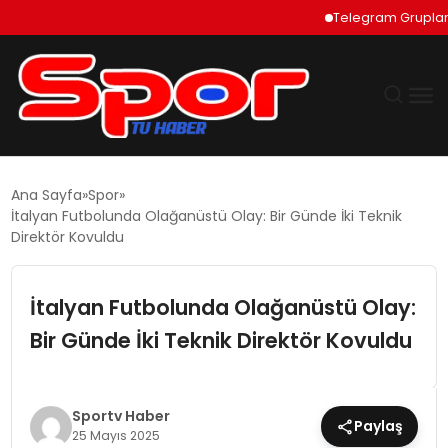
Telegram Grupları Nas
GÜNDEM
Ana Sayfa
Spor
İtalyan Futbolunda Olağanüstü Olay: Bir Günde İki Teknik
DÜNYA
Direktör Kovuldu
EKONOMI
İtalyan Futbolunda Olağanüstü Olay:
Bir Günde İki Teknik Direktör Kovuldu
SIYASET
TEKNOLOJI
Sportv Haber
Paylaş
25 Mayıs 2025
EĞITIM