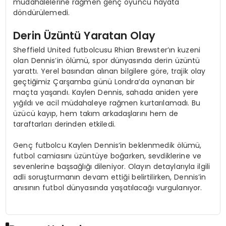
müdahalelerine rağmen genç oyuncu hayata
döndürülemedi.
Derin Üzüntü Yaratan Olay
Sheffield United futbolcusu Rhian Brewster’ın kuzeni
olan Dennis’in ölümü, spor dünyasında derin üzüntü
yarattı. Yerel basından alınan bilgilere göre, trajik olay
geçtiğimiz Çarşamba günü Londra’da oynanan bir
maçta yaşandı. Kaylen Dennis, sahada aniden yere
yığıldı ve acil müdahaleye rağmen kurtarılamadı. Bu
üzücü kayıp, hem takım arkadaşlarını hem de
taraftarları derinden etkiledi.
Genç futbolcu Kaylen Dennis’in beklenmedik ölümü,
futbol camiasını üzüntüye boğarken, sevdiklerine ve
sevenlerine başsağlığı dileniyor. Olayın detaylarıyla ilgili
adli soruşturmanın devam ettiği belirtilirken, Dennis’in
anısının futbol dünyasında yaşatılacağı vurgulanıyor.