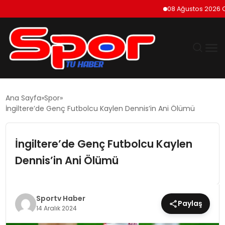
08 Ağustos 2026 Cumart
GÜNDEM
Ana Sayfa
Spor
İngiltere’de Genç Futbolcu Kaylen Dennis’in Ani Ölümü
DÜNYA
İngiltere’de Genç Futbolcu Kaylen
EKONOMI
Dennis’in Ani Ölümü
SIYASET
TEKNOLOJI
Sportv Haber
Paylaş
14 Aralık 2024
EĞITIM