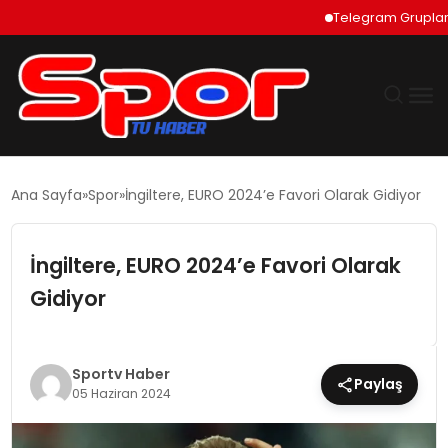
Telegram Grupları Nas
GÜNDEM
Ana Sayfa
Spor
İngiltere, EURO 2024’e Favori Olarak Gidiyor
DÜNYA
İngiltere, EURO 2024’e Favori Olarak
EKONOMI
Gidiyor
SIYASET
Sportv Haber
Paylaş
TEKNOLOJI
05 Haziran 2024
EĞITIM