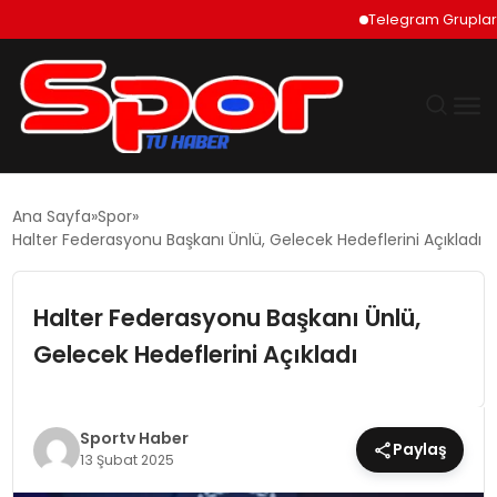
Telegram Grupları Nas
GÜNDEM
Ana Sayfa
Spor
Halter Federasyonu Başkanı Ünlü, Gelecek Hedeflerini Açıkladı
DÜNYA
Halter Federasyonu Başkanı Ünlü,
EKONOMI
Gelecek Hedeflerini Açıkladı
SIYASET
TEKNOLOJI
Sportv Haber
Paylaş
13 Şubat 2025
EĞITIM