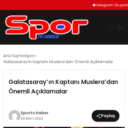
Telegram Grupları Na
GÜNDEM
Ana Sayfa
Spor
Galatasaray’ın Kaptanı Muslera’dan Önemli Açıklamalar
DÜNYA
Galatasaray’ın Kaptanı Muslera’dan
EKONOMI
Önemli Açıklamalar
SIYASET
TEKNOLOJI
Sportv Haber
Paylaş
29 Ekim 2024
EĞITIM