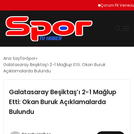
Çorum FK Venezuelalı 
GÜNDEM
Ana Sayfa
Spor
Galatasaray Beşiktaş’ı 2-1 Mağlup Etti: Okan Buruk
DÜNYA
Açıklamalarda Bulundu
EKONOMI
Galatasaray Beşiktaş’ı 2-1 Mağlup
Etti: Okan Buruk Açıklamalarda
SIYASET
Bulundu
TEKNOLOJI
EĞITIM