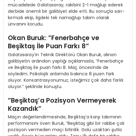
mücadelede Galatasaray, rakibini 2-1 mağlup ederek
derbide önemli bir galibiyet elde etti. Bu sonuçla sarı-
kırmızılı ekip, ligdeki tek namağlup takım olarak
ünvanını korudu.
Okan Buruk: ”Fenerbahçe ve
Beşiktaş İle Puan Farkı 8”
Galatasaray’ın Teknik Direktörü Okan Buruk, alınan
galibiyetin ardından yaptığı açıklamada, “Fenerbahçe
ve Beşiktaş ile puan farkı 8. Maç öncesinde de
söyledim. Psikolojik anlamda bakınca 8 puan fark
oluyor. Konsantrasyonumuz, isteğimiz çok daha farklı
oluyor.” şeklinde konuştu.
”Beşiktaş’a Pozisyon Vermeyerek
Kazandık”
Maçın değerlendirmesinde, Beşiktaş’a karşı takımının
performansını öven Buruk, “Beşiktaş gibi bir rakibe çok
pozisyon vermeden maçı bitirdik. Golü uzaktan şutla
yedik. Geçiş hücumları oldu. Topu ilk defa bir rakibe