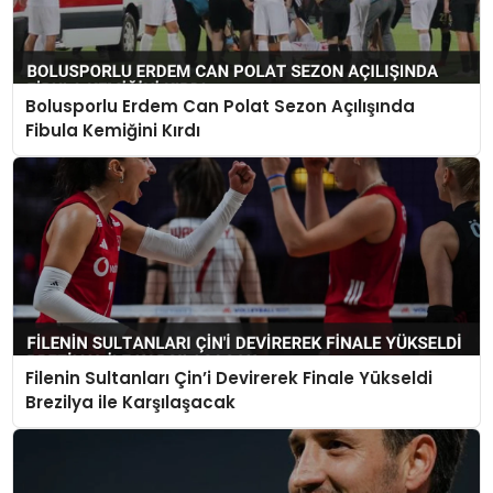
Bolusporlu Erdem Can Polat Sezon Açılışında
Fibula Kemiğini Kırdı
Filenin Sultanları Çin’i Devirerek Finale Yükseldi
Brezilya ile Karşılaşacak