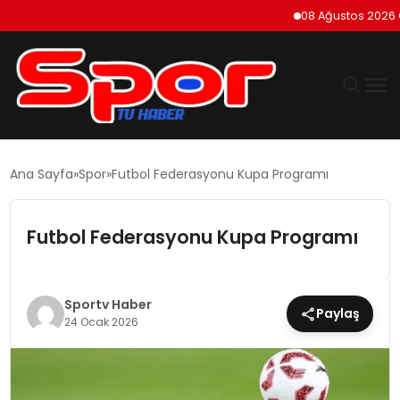
08 Ağustos 2026 Cumar
GÜNDEM
Ana Sayfa
Spor
Futbol Federasyonu Kupa Programı
DÜNYA
Futbol Federasyonu Kupa Programı
EKONOMI
SIYASET
Sportv Haber
Paylaş
24 Ocak 2026
TEKNOLOJI
EĞITIM