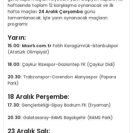
haftasında toplam 12 karşılaşma oynanacak ve ilk
hafta maçları
24 Aralık Çarşamba
günü
tamamlanacak. İşte yarın oynanacak maçların
programı:
Yarın:
15.00:
Mısırlı.com.tr
Fatih Karagümrük-İstanbulspor
(Atatürk Olimpiyat)
18.00:
Çaykur Rizespor-Gaziantep FK (Çaykur Didi)
20.30:
Trabzonspor-Corendon Alanyaspor (Papara
Park)
18 Aralık Perşembe:
17.30:
Gençlerbirliği-Sipay Bodrum FK (Eryaman)
20.30:
Galatasaray-RAMS Başakşehir (RAMS Park)
23 Aralık Salı: