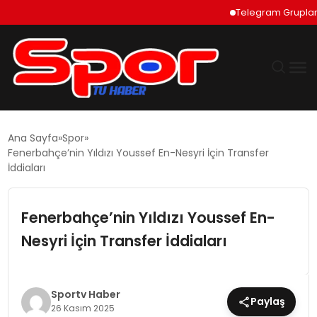
Telegram Grupları Nası
GÜNDEM
Ana Sayfa
Spor
Fenerbahçe’nin Yıldızı Youssef En-Nesyri İçin Transfer
DÜNYA
İddiaları
EKONOMI
Fenerbahçe’nin Yıldızı Youssef En-
Nesyri İçin Transfer İddiaları
SIYASET
TEKNOLOJI
Sportv Haber
Paylaş
26 Kasım 2025
EĞITIM