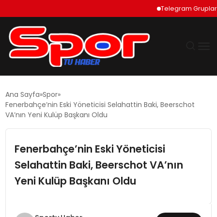
Telegram Grupları Nas
GÜNDEM
Ana Sayfa
Spor
Fenerbahçe’nin Eski Yöneticisi Selahattin Baki, Beerschot
DÜNYA
VA’nın Yeni Kulüp Başkanı Oldu
EKONOMI
Fenerbahçe’nin Eski Yöneticisi
Selahattin Baki, Beerschot VA’nın
SIYASET
Yeni Kulüp Başkanı Oldu
TEKNOLOJI
EĞITIM