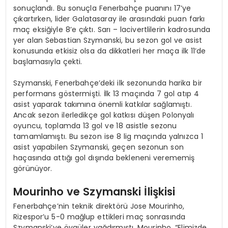
sonuçlandı. Bu sonuçla Fenerbahçe puanını 17’ye
çıkartırken, lider Galatasaray ile arasındaki puan farkı
maç eksiğiyle 8’e çıktı. Sarı – lacivertlilerin kadrosunda
yer alan Sebastian Szymanski, bu sezon gol ve asist
konusunda etkisiz olsa da dikkatleri her maça ilk 11’de
başlamasıyla çekti.
Szymanski, Fenerbahçe’deki ilk sezonunda harika bir
performans göstermişti. İlk 13 maçında 7 gol atıp 4
asist yaparak takımına önemli katkılar sağlamıştı.
Ancak sezon ilerledikçe gol katkısı düşen Polonyalı
oyuncu, toplamda 13 gol ve 18 asistle sezonu
tamamlamıştı. Bu sezon ise 8 lig maçında yalnızca 1
asist yapabilen Szymanski, geçen sezonun son
haçasında attığı gol dışında bekleneni verememiş
görünüyor.
Mourinho ve Szymanski İlişkisi
Fenerbahçe’nin teknik direktörü Jose Mourinho,
Rizespor’u 5-0 mağlup ettikleri maç sonrasında
Szymanski’ye övgüler yağdırmıştı. Mourinho, “Elimizde