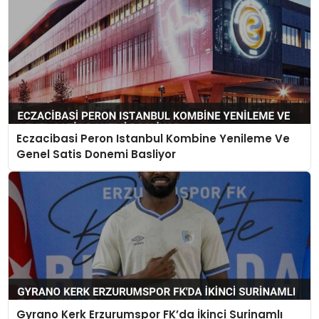
Eczacibasi Peron Istanbul Kombine Yenileme Ve
Genel Satis Donemi Basliyor
Gyrano Kerk Erzurumspor FK’da İkinci Surinamlı