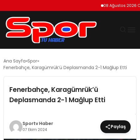
08 Ağustos 2026 Cumart
GÜNDEM
Ana Sayfa
Spor
Fenerbahçe, Karagümrük’ü Deplasmanda 2-1 Mağlup Etti
DÜNYA
Fenerbahçe, Karagümrük’ü
EKONOMI
Deplasmanda 2-1 Mağlup Etti
SIYASET
TEKNOLOJI
Sportv Haber
Paylaş
07 Ekim 2024
EĞITIM