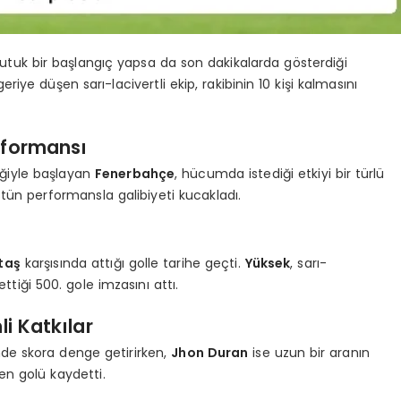
uk bir başlangıç yapsa da son dakikalarda gösterdiği
riye düşen sarı-lacivertli ekip, rakibinin 10 kişi kalmasını
rformansı
iğiyle başlayan
Fenerbahçe
, hücumda istediği etkiyi bir türlü
tün performansla galibiyeti kucakladı.
taş
karşısında attığı golle tarihe geçti.
Yüksek
, sarı-
tiği 500. gole imzasını attı.
i Katkılar
inde skora denge getirirken,
Jhon Duran
ise uzun bir aranın
en golü kaydetti.