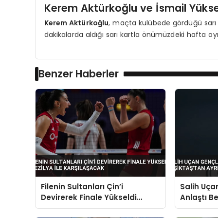
Kerem Aktürkoğlu ve İsmail Yükse
Kerem Aktürkoğlu
, maçta kulübede gördüğü sarı
dakikalarda aldığı sarı kartla önümüzdeki hafta 
Benzer Haberler
Filenin Sultanları Çin’i
Salih Uçan
Devirerek Finale Yükseldi
Anlaştı Be
Brezilya ile Karşılaşacak