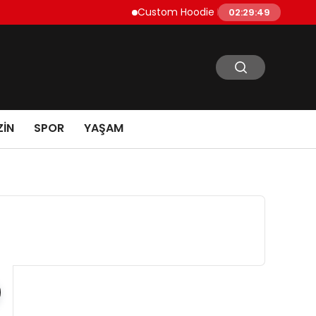
Custom Hoodie Manufacturing Guide: Fabri
02:29:50
IN
SPOR
YAŞAM