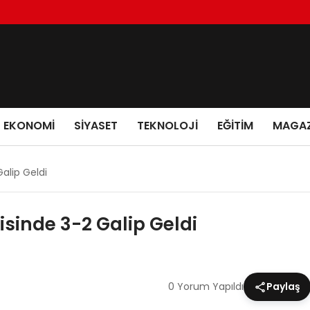
EKONOMI
SIYASET
TEKNOLOJI
EĞITIM
MAGAZ
alip Geldi
sinde 3-2 Galip Geldi
0 Yorum Yapıldı
Paylaş