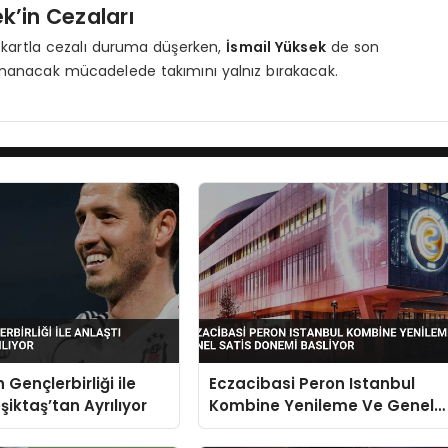
k’in Cezaları
 kartla cezalı duruma düşerken,
İsmail Yüksek
de son
oynanacak mücadelede takımını yalnız bırakacak.
 Gençlerbirliği ile
Eczacibasi Peron Istanbul
şiktaş’tan Ayrılıyor
Kombine Yenileme Ve Genel
Satis Donemi Basliyor