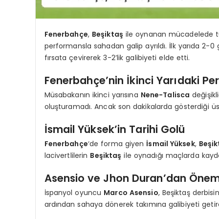
Fenerbahçe
,
Beşiktaş
ile oynanan mücadelede tut
performansla sahadan galip ayrıldı. İlk yarıda 2-0 ge
fırsata çevirerek 3-2’lik galibiyeti elde etti.
Fenerbahçe’nin İkinci Yarıdaki Pe
Müsabakanın ikinci yarısına
Nene-Talisca
değişikl
oluşturamadı. Ancak son dakikalarda gösterdiği üs
İsmail Yüksek’in Tarihi Golü
Fenerbahçe
‘de forma giyen
İsmail Yüksek
,
Beşik
lacivertlilerin
Beşiktaş
ile oynadığı maçlarda kaydet
Asensio ve Jhon Duran’dan Öneml
İspanyol oyuncu
Marco Asensio
, Beşiktaş derbis
ardından sahaya dönerek takımına galibiyeti getir