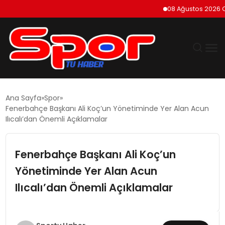
08 Ağustos 2026 Cumart
GÜNDEM
Ana Sayfa
Spor
Fenerbahçe Başkanı Ali Koç’un Yönetiminde Yer Alan Acun
DÜNYA
Ilıcalı’dan Önemli Açıklamalar
EKONOMI
Fenerbahçe Başkanı Ali Koç’un
Yönetiminde Yer Alan Acun
SIYASET
Ilıcalı’dan Önemli Açıklamalar
TEKNOLOJI
EĞITIM