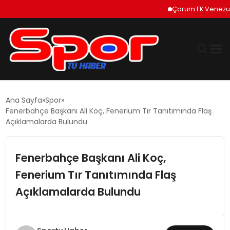
Çorum FK Venezuelalı g
GÜNDEM
Ana Sayfa
Spor
Fenerbahçe Başkanı Ali Koç, Fenerium Tır Tanıtımında Flaş
DÜNYA
Açıklamalarda Bulundu
EKONOMI
Fenerbahçe Başkanı Ali Koç,
Fenerium Tır Tanıtımında Flaş
SIYASET
Açıklamalarda Bulundu
TEKNOLOJI
EĞITIM