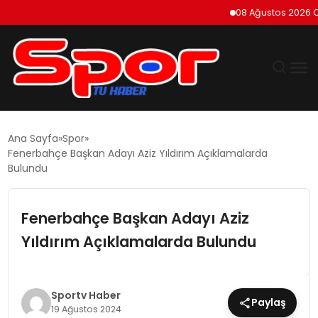
08 Ağustos 2026 Cumart
GÜNDEM
Ana Sayfa
Spor
Fenerbahçe Başkan Adayı Aziz Yıldırım Açıklamalarda
DÜNYA
Bulundu
EKONOMI
Fenerbahçe Başkan Adayı Aziz
Yıldırım Açıklamalarda Bulundu
SIYASET
TEKNOLOJI
Sportv Haber
Paylaş
19 Ağustos 2024
EĞITIM