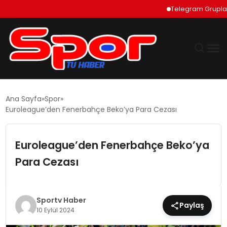
Telegram Grupları Nas
GÜNDEM
Ana Sayfa
Spor
Euroleague’den Fenerbahçe Beko’ya Para Cezası
DÜNYA
Euroleague’den Fenerbahçe Beko’ya
EKONOMI
Para Cezası
SIYASET
TEKNOLOJI
Sportv Haber
Paylaş
10 Eylül 2024
EĞITIM