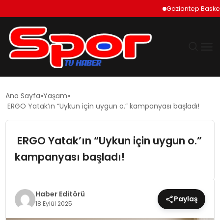
Gaziantep Basketbol Şehi
GÜNDEM
Ana Sayfa
Yaşam
ERGO Yatak’ın “Uykun için uygun o.” kampanyası başladı!
DÜNYA
ERGO Yatak’ın “Uykun için uygun o.”
EKONOMI
kampanyası başladı!
SIYASET
TEKNOLOJI
Haber Editörü
Paylaş
18 Eylül 2025
EĞITIM