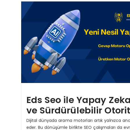
Eds Seo ile Yapay Zeka
ve Sürdürülebilir Otori
Dijital dünyada arama motorları artık yalnızca ana
eder. Bu dönüşümle birlikte SEO çalışmaları da evri