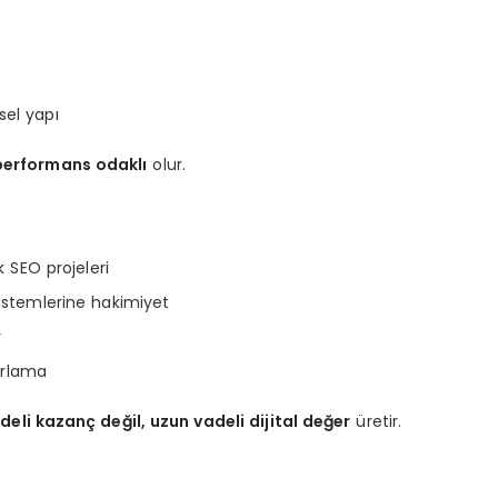
sel yapı
performans odaklı
olur.
 SEO projeleri
istemlerine hakimiyet
r
orlama
deli kazanç değil, uzun vadeli dijital değer
üretir.