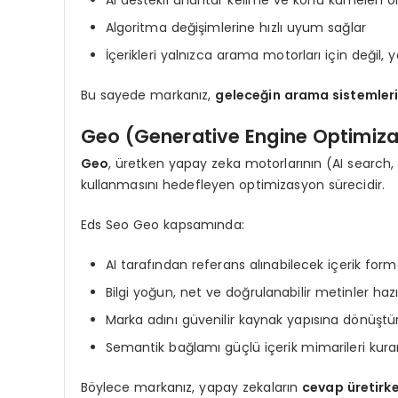
AI destekli anahtar kelime ve konu kümeleri o
Algoritma değişimlerine hızlı uyum sağlar
İçerikleri yalnızca arama motorları için değil,
Bu sayede markanız,
geleceğin arama sistemler
Geo (Generative Engine Optimiza
Geo
, üretken yapay zeka motorlarının (AI search, 
kullanmasını hedefleyen optimizasyon sürecidir.
Eds Seo Geo kapsamında:
AI tarafından referans alınabilecek içerik forma
Bilgi yoğun, net ve doğrulanabilir metinler hazı
Marka adını güvenilir kaynak yapısına dönüştü
Semantik bağlamı güçlü içerik mimarileri kura
Böylece markanız, yapay zekaların
cevap üretirk