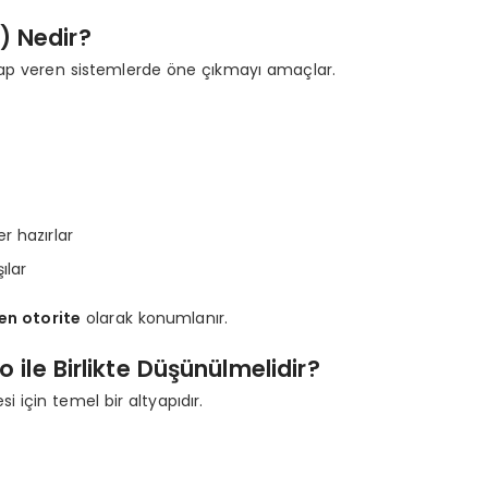
) Nedir?
evap veren sistemlerde öne çıkmayı amaçlar.
r hazırlar
ılar
en otorite
olarak konumlanır.
le Birlikte Düşünülmelidir?
si için temel bir altyapıdır.