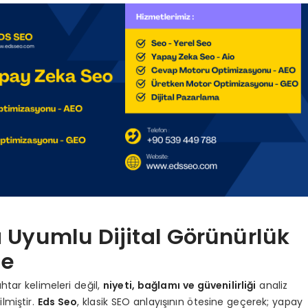
 Uyumlu Dijital Görünürlük
te
htar kelimeleri değil,
niyeti, bağlamı ve güvenilirliği
analiz
lmiştir.
Eds Seo
, klasik SEO anlayışının ötesine geçerek; yapay