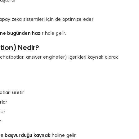
luşturur
 yapay zeka sistemleri için de optimize eder
ine bugünden hazır
hale gelir.
tion) Nedir?
chatbotlar, answer engine’ler) içerikleri kaynak olarak
tları üretir
rlar
rür
r
en başvurduğu kaynak
haline gelir.