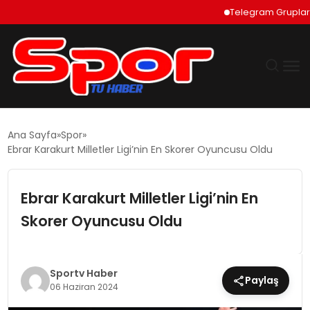
Telegram Grupları Nas
GÜNDEM
Ana Sayfa
Spor
Ebrar Karakurt Milletler Ligi’nin En Skorer Oyuncusu Oldu
DÜNYA
Ebrar Karakurt Milletler Ligi’nin En
EKONOMI
Skorer Oyuncusu Oldu
SIYASET
TEKNOLOJI
Sportv Haber
Paylaş
06 Haziran 2024
EĞITIM