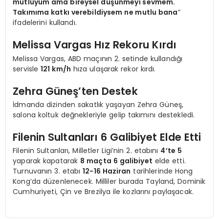
mutluyum ama bireysel düşünmeyi sevmem.
Takımıma katkı verebildiysem ne mutlu bana
”
ifadelerini kullandı.
Melissa Vargas Hız Rekoru Kırdı
Melissa Vargas, ABD maçının 2. setinde kullandığı
servisle
121 km/h
hıza ulaşarak rekor kırdı.
Zehra Güneş’ten Destek
İdmanda dizinden sakatlık yaşayan Zehra Güneş,
salona koltuk değnekleriyle gelip takımını destekledi.
Filenin Sultanları 6 Galibiyet Elde Etti
Filenin Sultanları, Milletler Ligi’nin 2. etabını
4’te 5
yaparak kapatarak
8 maçta 6 galibiyet
elde etti.
Turnuvanın 3. etabı
12-16 Haziran
tarihlerinde Hong
Kong’da düzenlenecek. Milliler burada Tayland, Dominik
Cumhuriyeti, Çin ve Brezilya ile kozlarını paylaşacak.