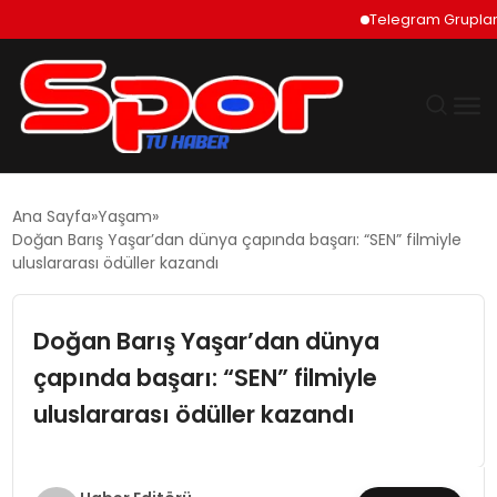
Telegram Grupları Nası
GÜNDEM
Ana Sayfa
Yaşam
Doğan Barış Yaşar’dan dünya çapında başarı: “SEN” filmiyle
DÜNYA
uluslararası ödüller kazandı
EKONOMI
Doğan Barış Yaşar’dan dünya
çapında başarı: “SEN” filmiyle
SIYASET
uluslararası ödüller kazandı
TEKNOLOJI
EĞITIM