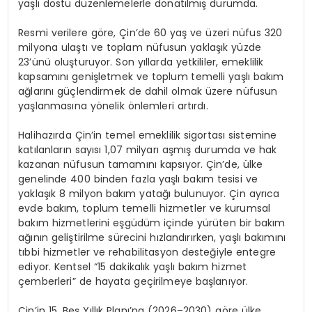
yaşlı dostu düzenlemelerle donatılmış durumda.
Resmi verilere göre, Çin’de 60 yaş ve üzeri nüfus 320
milyona ulaştı ve toplam nüfusun yaklaşık yüzde
23’ünü oluşturuyor. Son yıllarda yetkililer, emeklilik
kapsamını genişletmek ve toplum temelli yaşlı bakım
ağlarını güçlendirmek de dahil olmak üzere nüfusun
yaşlanmasına yönelik önlemleri artırdı.
Halihazırda Çin’in temel emeklilik sigortası sistemine
katılanların sayısı 1,07 milyarı aşmış durumda ve hak
kazanan nüfusun tamamını kapsıyor. Çin’de, ülke
genelinde 400 binden fazla yaşlı bakım tesisi ve
yaklaşık 8 milyon bakım yatağı bulunuyor. Çin ayrıca
evde bakım, toplum temelli hizmetler ve kurumsal
bakım hizmetlerini eşgüdüm içinde yürüten bir bakım
ağının geliştirilme sürecini hızlandırırken, yaşlı bakımını
tıbbi hizmetler ve rehabilitasyon desteğiyle entegre
ediyor. Kentsel “15 dakikalık yaşlı bakım hizmet
çemberleri” de hayata geçirilmeye başlanıyor.
Çin’in 15. Beş Yıllık Planı’na (2026–2030) göre ülke,