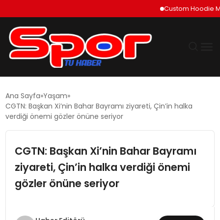
Custom Hoodie Manufactu
GÜNDEM
Ana Sayfa
Yaşam
CGTN: Başkan Xi’nin Bahar Bayramı ziyareti, Çin’in halka
DÜNYA
verdiği önemi gözler önüne seriyor
EKONOMI
CGTN: Başkan Xi’nin Bahar Bayramı
ziyareti, Çin’in halka verdiği önemi
SIYASET
gözler önüne seriyor
TEKNOLOJI
EĞITIM