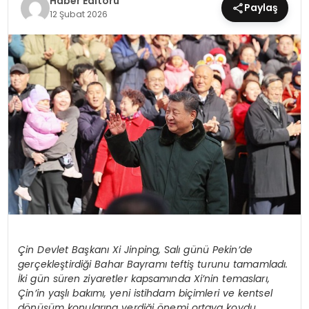
Haber Editörü
Paylaş
12 Şubat 2026
MAGAZIN
SPOR
YAŞAM
Çin Devlet Başkanı Xi Jinping, Salı günü Pekin’de
gerçekleştirdiği Bahar Bayramı teftiş turunu tamamladı.
İki gün süren ziyaretler kapsamında Xi’nin temasları,
Çin’in yaşlı bakımı, yeni istihdam biçimleri ve kentsel
dönüşüm konularına verdiği önemi ortaya koydu.