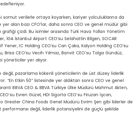
edefleniyor.
ini somut verilerle ortaya koyarken, kariyer yolculuklarına da
de yer alan bazı CFO’lar, daha sonra CEO ve genel müdür gibi
ı grafiği çizdi. Bu isimler arasında Türk Hava Yolları Yönetim
ker, İGA İstanbul Airport CEO’su Selahattin Bilgen, SOCAR
Elif Yener, IC Holding CEO’su Can Çaka, Kalyon Holding CEO’su
u, Brisa CEO’su Vecih Yılmaz, Banvit CEO’su Tolga Gündüz,
yöneticiler yer alıyor.
in değil, pazarlama kökenli yöneticilerin de üst düzey liderlik
yor. “En Etkin 50” listesinde yer aldıktan sonra CEO ve genel
Garanti BBVA CEO & BBVA Türkiye Ülke Müdürü Mahmut Akten,
EO’su Evren Güzel, HDI Sigorta CEO’su Firuzan İşcan,
Co Greater China Foods Genel Müdürü Evrim Şen gibi liderler de
performansı değil, liderlik potansiyelini de güçlü şekilde