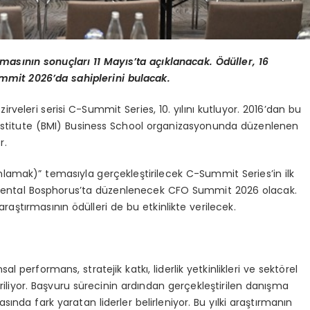
rmas
ının sonuçları 11 Mayıs’
ta a
çıklanacak. Ödüller, 16
ummit 2026’da sahiplerini bulacak.
 zirveleri serisi C-Summit Series, 10. yılını kutluyor. 2016’dan bu
nstitute (BMI) Business School organizasyonunda düzenlenen
r.
lamak)” temasıyla gerçekleştirilecek C-Summit Series’in ilk
Oriental Bosphorus’ta düzenlenecek CFO Summit 2026 olacak.
raştırmasının ödülleri de bu etkinlikte verilecek.
l performans, stratejik katkı, liderlik yetkinlikleri ve sektörel
iriliyor. Başvuru sürecinin ardından gerçekleştirilen danışma
nda fark yaratan liderler belirleniyor. Bu yılki araştırmanın