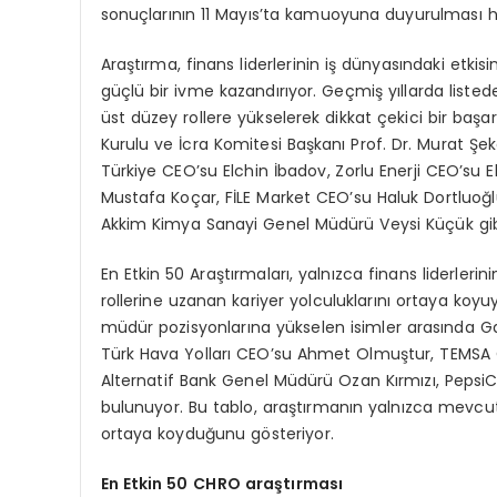
sonuçlarının 11 Mayıs’ta kamuoyuna duyurulması h
Araştırma, finans liderlerinin iş dünyasındaki etkis
güçlü bir ivme kazandırıyor. Geçmiş yıllarda liste
üst düzey rollere yükselerek dikkat çekici bir başar
Kurulu ve İcra Komitesi Başkanı Prof. Dr. Murat Şe
Türkiye CEO’su Elchin İbadov, Zorlu Enerji CEO’su 
Mustafa Koçar, FİLE Market CEO’su Haluk Dortluoğl
Akkim Kimya Sanayi Genel Müdürü Veysi Küçük gibi 
En Etkin 50 Araştırmaları, yalnızca finans liderlerin
rollerine uzanan kariyer yolculuklarını ortaya koyu
müdür pozisyonlarına yükselen isimler arasında 
Türk Hava Yolları CEO’su Ahmet Olmuştur, TEMSA C
Alternatif Bank Genel Müdürü Ozan Kırmızı, Pepsi
bulunuyor. Bu tablo, araştırmanın yalnızca mevcut 
ortaya koyduğunu gösteriyor.
En Etkin 50
CHRO araştı
rmas
ı