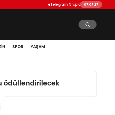
Telegram Grupları Nasıl Bulunur?: Telegra
07:07:28
IN
SPOR
YAŞAM
u ödüllendirilecek