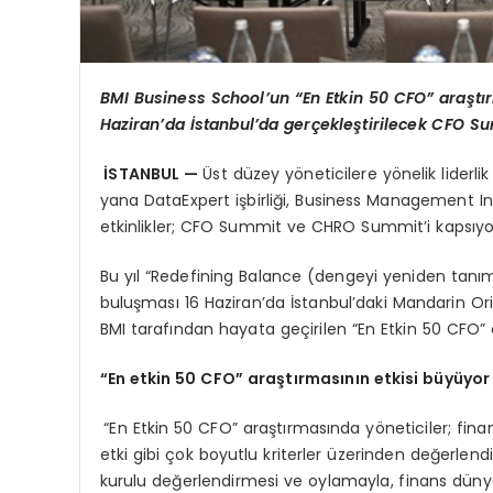
BMI Business School’un “
En Etkin 50 CFO
” araştı
Haziran’
da
İstanbul’da gerçekleştirilecek CFO S
İSTANBUL —
Üst düzey yöneticilere yönelik liderlik
yana DataExpert işbirliği, Business Management I
etkinlikler; CFO Summit ve CHRO Summit’i kapsıyo
Bu yıl “Redefining Balance (dengeyi yeniden tanım
buluşması 16 Haziran’da İstanbul’daki Mandarin 
BMI tarafından hayata geçirilen “En Etkin 50 CFO” a
“En etkin 50 CFO” araştı
rmas
ının etkisi büyüyor
“En Etkin 50 CFO” araştırmasında yöneticiler; finansa
etki gibi çok boyutlu kriterler üzerinden değerlend
kurulu değerlendirmesi ve oylamayla, finans dünyası