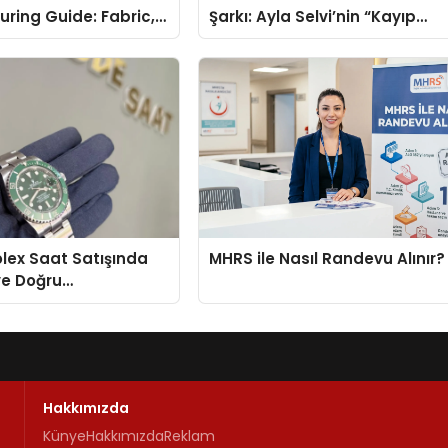
ring Guide: Fabric,
Şarkı: Ayla Selvi’nin “Kayıp
rinting Options
Kasetler 1” Albümü 31
Temmuz’da Çıktı
Rolex Saat Satışında
MHRS ile Nasıl Randevu Alınır?
ve Doğru
enin Adresi
Hakkımızda
Künye
Hakkımızda
Reklam