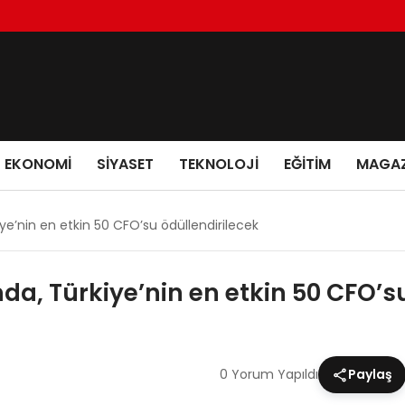
EKONOMI
SIYASET
TEKNOLOJI
EĞITIM
MAGAZ
iye’nin en etkin 50 CFO’su ödüllendirilecek
nda, Türkiye’nin en etkin 50 CFO’s
0 Yorum Yapıldı
Paylaş