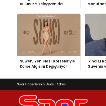
Bulunur?: Telegram’da
Manufactu
Topluluk Deneyimini
Fit and P
Geliştirmek
Suwen, Yeni Nesil Korseleriyle
İkinci El 
Korse Algısını Değiştiriyor
Güvenin 
Değerlem
Spor Haberlerinin Doğru Adresi