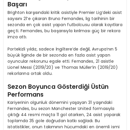
Başarı
Brighton karşısındaki kritik asistiyle Premier Lig’deki asist
sayısını 21’e çıkaran Bruno Fernandes, lig tarihinin bir
sezonda en çok asist yapan futbolcusu olarak kayıtlara
geçti. Fernandes, bu başarısıyla kırılması güç bir rekora
imza attı.
Portekizli yıldız, sadece İngiltere’de değil, Avrupa’nın 5
büyük liginde de bir sezonda en fazla asist yapan
oyuncular rekorunu egale etti. Fernandes, 21 asistle
Lionel Messi (2019/20) ve Thomas Müller’in (2019/20)
rekorlarına ortak oldu.
Sezon Boyunca Gösterdiği Üstün
Performans
Kariyerinin olgunluk dönemini yaşayan 31 yaşındaki
Fernandes, bu sezon Manchester United formasıyla
çıktığı 44 resmi maçta 11 gol atarken, 24 asist yaparak
toplamda 35 gole doğrudan katkı sağladı. Bu
istatistikler, onun takımının hücumdaki en önemli ismi