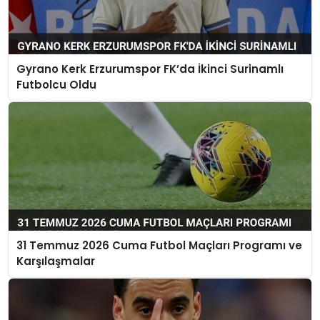
Gyrano Kerk Erzurumspor FK’da İkinci Surinamlı
Futbolcu Oldu
31 Temmuz 2026 Cuma Futbol Maçları Programı ve
Karşılaşmalar