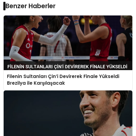
Benzer Haberler
Filenin Sultanları Çin’i Devirerek Finale Yükseldi
Brezilya ile Karşılaşacak