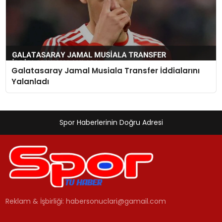
Galatasaray Jamal Musiala Transfer İddialarını
Yalanladı
Spor Haberlerinin Doğru Adresi
Reklam & İşbirliği:
habersonuclari@gamail.com