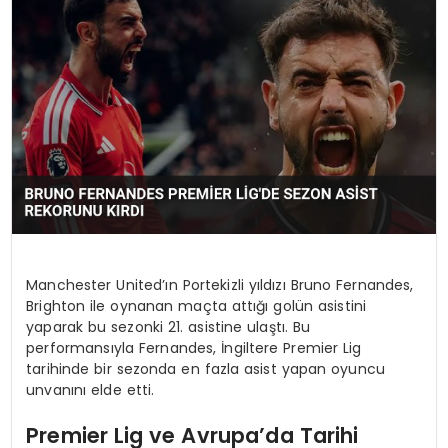
MAGAZIN
SPOR
YAŞAM
Manchester United’ın Portekizli yıldızı Bruno Fernandes,
Brighton ile oynanan maçta attığı golün asistini
yaparak bu sezonki 21. asistine ulaştı. Bu
performansıyla Fernandes, İngiltere Premier Lig
tarihinde bir sezonda en fazla asist yapan oyuncu
unvanını elde etti.
Premier Lig ve Avrupa’da Tarihi