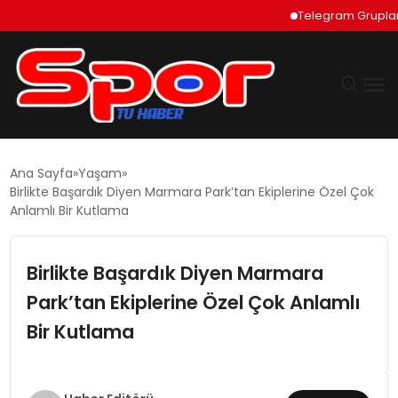
Telegram Grupları Na
GÜNDEM
Ana Sayfa
Yaşam
Birlikte Başardık Diyen Marmara Park’tan Ekiplerine Özel Çok
DÜNYA
Anlamlı Bir Kutlama
EKONOMI
Birlikte Başardık Diyen Marmara
Park’tan Ekiplerine Özel Çok Anlamlı
SIYASET
Bir Kutlama
TEKNOLOJI
EĞITIM