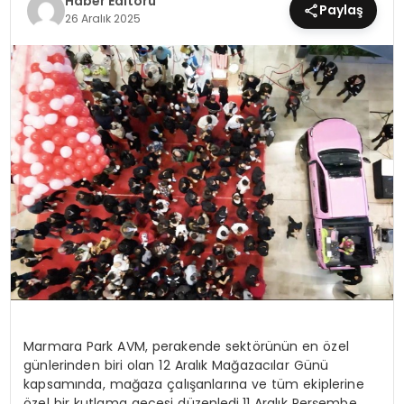
Haber Editörü
Paylaş
26 Aralık 2025
MAGAZIN
SPOR
YAŞAM
Marmara Park AVM, perakende
sekt
ö
rünü
n en
ö
zel
günlerinden biri olan
12 Aralık Mağazacılar Günü
kapsamında, mağaza çalışanlarına ve tüm ekiplerine
ö
zel
bir kutlama gecesi düzenledi.
11 Aralı
k Per
şembe