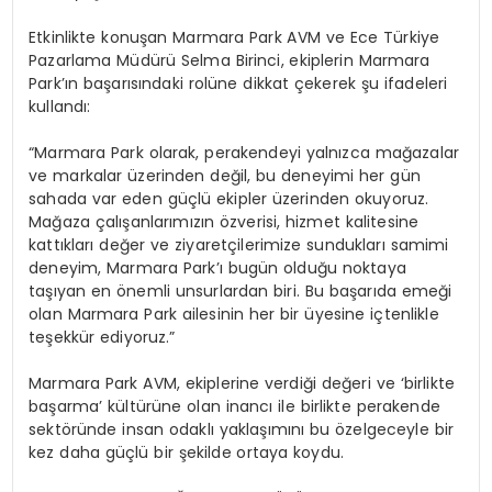
Etkinlikte konuşan
Marmara Park AVM ve Ece Türkiye
Pazarlama Müdürü Selma Birinci
, ekiplerin Marmara
Park’ın başarısındaki rolüne dikkat çekerek şu ifadeleri
kullandı:
“
Marmara Park olarak, perakendeyi yalnızca mağazalar
ve markalar üzerinden değil, bu deneyimi her gün
sahada var eden güçlü ekipler üzerinden okuyoruz.
Mağaza çalışanlarımızın
ö
zverisi
, hizmet kalitesine
kattıkları değer ve ziyaretçilerimize sundukları samimi
deneyim, Marmara Park’ı bugün olduğu noktaya
taşıyan en
ö
nemli unsurlardan biri. Bu başarı
da eme
ği
olan Marmara Park ailesinin her bir üyesine içtenlikle
teşekkür ediyoruz.”
Marmara Park AVM, ekiplerine
verdiğ
i de
ğeri
ve
‘
birlikte
başarma
’
kültürüne olan inancı ile birlikte perakende
sekt
ö
ründe
insan odaklı yaklaşımını bu
ö
zel
geceyle bir
kez daha güçlü bir şekilde ortaya koydu.