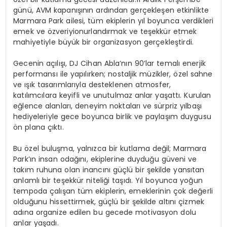
günü
, AVM kapanışının ardından gerçekleşen etkinlikte
Marmara Park ailesi, tüm ekiplerin yıl boyunca verdikleri
emek ve
ö
zveriyi
onurlandırmak ve teşekkür etmek
mahiyetiyle büyük bir organizasyon gerçekleştirdi.
Gecenin açılışı,
DJ Cihan Abla
’
nın
90
’
lar
temalı enerjik
performansı
ile yapılırken; nostaljik müzikler,
ö
zel
sahne
ve ışık tasarımlarıyla desteklenen atmosfer,
katılımcılara keyifli ve unutulmaz anlar yaş
att
ı. Kurulan
eğlence alanları, deneyim noktaları
ve
s
ürpriz
yı
lba
şı
hediyeleriyle gece boyunca
birlik ve paylaşım duygusu
ön plana çıktı.
Bu
ö
zel
buluşma, yalnızca bir kutlama değ
il;
Marmara
Park’ın insan odağını, ekiplerine
duyduğ
u g
üveni
ve
takım ruhuna olan inancını
güçlü bir şekilde yansıtan
anlamlı bir teşekkür niteliği taşıdı. Yıl boyunca yoğ
un
tempoda
çalışan tüm ekiplerin, emeklerinin ç
ok de
ğerli
olduğunu hissettirmek, güçlü bir şekilde altını çizmek
adına organize edilen bu gecede motivasyon dolu
anlar yaşadı.