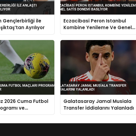
 Gençlerbirliği ile
Eczacibasi Peron Istanbul
şiktaş’tan Ayrılıyor
Kombine Yenileme Ve Genel
Satis Donemi Basliyor
z 2026 Cuma Futbol
Galatasaray Jamal Musiala
rogramı ve
Transfer İddialarını Yalanladı
alar