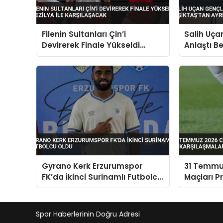
Filenin Sultanları Çin’i
Salih Uçan
Devirerek Finale Yükseldi
Anlaştı Be
Brezilya ile Karşılaşacak
Gyrano Kerk Erzurumspor
31 Temmu
FK’da İkinci Surinamlı Futbolcu
Maçları P
Oldu
Karşılaşm
Spor Haberlerinin Doğru Adresi