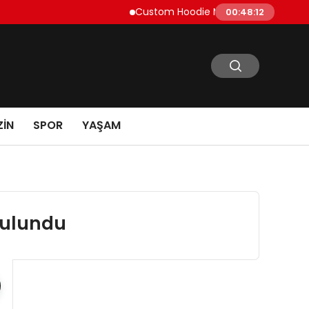
Custom Hoodie Manufacturing Guide: Fabri
00:48:13
IN
SPOR
YAŞAM
Bulundu