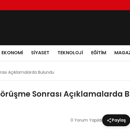
EKONOMI
SIYASET
TEKNOLOJI
EĞITIM
MAGAZ
rası Açıklamalarda Bulundu
Görüşme Sonrası Açıklamalarda 
0 Yorum Yapıldı
Paylaş