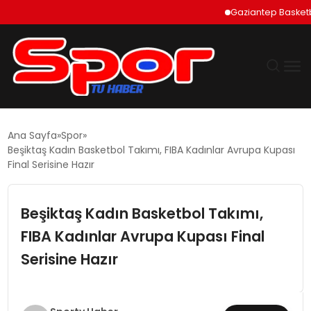
Gaziantep Basketbol Şe
GÜNDEM
Ana Sayfa
Spor
Beşiktaş Kadın Basketbol Takımı, FIBA Kadınlar Avrupa Kupası
DÜNYA
Final Serisine Hazır
EKONOMI
Beşiktaş Kadın Basketbol Takımı,
FIBA Kadınlar Avrupa Kupası Final
SIYASET
Serisine Hazır
TEKNOLOJI
EĞITIM