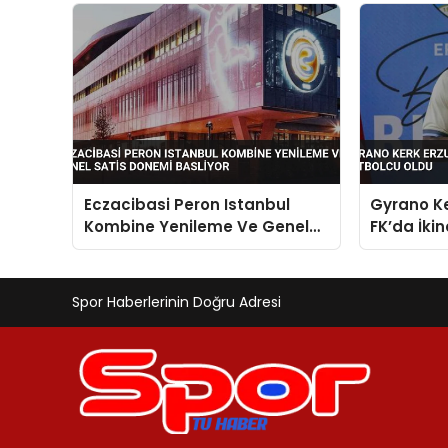
Eczacibasi Peron Istanbul
Gyrano K
Kombine Yenileme Ve Genel
FK’da İki
Satis Donemi Basliyor
Oldu
Spor Haberlerinin Doğru Adresi