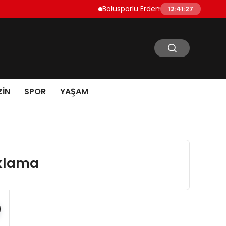
Bolusporlu Erdem Can Polat Sezon Açılışınd
12:41:28
IN
SPOR
YAŞAM
ıklama