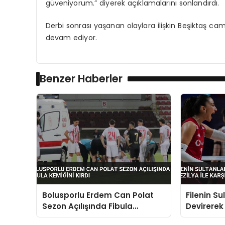
güveniyorum.” diyerek açıklamalarını sonlandırdı.
Derbi sonrası yaşanan olaylara ilişkin Beşiktaş c
devam ediyor.
Benzer Haberler
Bolusporlu Erdem Can Polat
Filenin Sul
Sezon Açılışında Fibula
Devirerek
Kemiğini Kırdı
Brezilya i