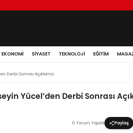
EKONOMI
SIYASET
TEKNOLOJI
EĞITIM
MAGAZ
’den Derbi Sonrası Açıklama
üseyin Yücel’den Derbi Sonrası Aç
0 Yorum Yapıldı
Paylaş