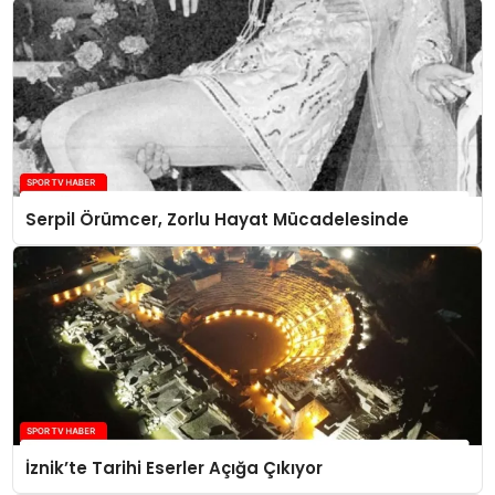
Serpil Örümcer, Zorlu Hayat Mücadelesinde
İznik’te Tarihi Eserler Açığa Çıkıyor