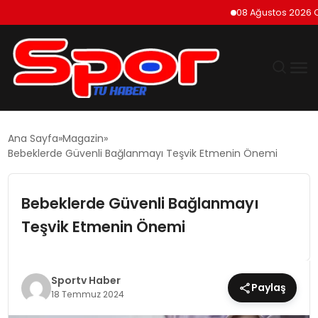
08 Ağustos 2026 Cumar
GÜNDEM
Ana Sayfa
Magazin
Bebeklerde Güvenli Bağlanmayı Teşvik Etmenin Önemi
DÜNYA
Bebeklerde Güvenli Bağlanmayı
EKONOMI
Teşvik Etmenin Önemi
SIYASET
TEKNOLOJI
Sportv Haber
Paylaş
18 Temmuz 2024
EĞITIM