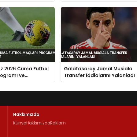
Satis Donemi Basliyor
z 2026 Cuma Futbol
Galatasaray Jamal Musiala
rogramı ve
Transfer İddialarını Yalanladı
alar
Hakkımızda
Künye
Hakkımızda
Reklam