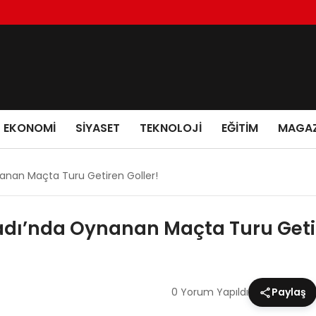
EKONOMI
SIYASET
TEKNOLOJI
EĞITIM
MAGAZ
nanan Maçta Turu Getiren Goller!
tadı’nda Oynanan Maçta Turu Getir
0 Yorum Yapıldı
Paylaş