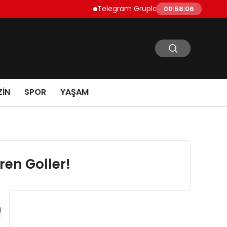
Telegram Grupları Nasıl Bulunur?: Telegra
00:58:07
IN
SPOR
YAŞAM
en Goller!