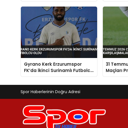
Brezilya ile Karşılaşacak
Gyrano Kerk Erzurumspor
31 Temmu
FK’da İkinci Surinamlı Futbolcu
Maçları P
Oldu
Karşılaşm
Spor Haberlerinin Doğru Adresi