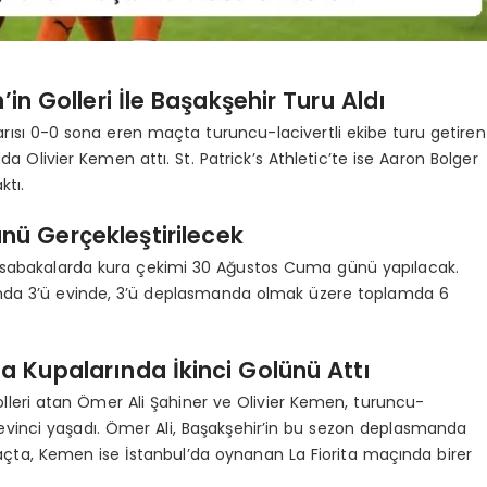
in Golleri İle Başakşehir Turu Aldı
arısı 0-0 sona eren maçta turuncu-lacivertli ekibe turu getiren
a Olivier Kemen attı. St. Patrick’s Athletic’te ise Aaron Bolger
ktı.
ü Gerçekleştirilecek
üsabakalarda kura çekimi 30 Ağustos Cuma günü yapılacak.
sında 3’ü evinde, 3’ü deplasmanda olmak üzere toplamda 6
 Kupalarında İkinci Golünü Attı
 golleri atan Ömer Ali Şahiner ve Olivier Kemen, turuncu-
 sevinci yaşadı. Ömer Ali, Başakşehir’in bu sezon deplasmanda
maçta, Kemen ise İstanbul’da oynanan La Fiorita maçında birer