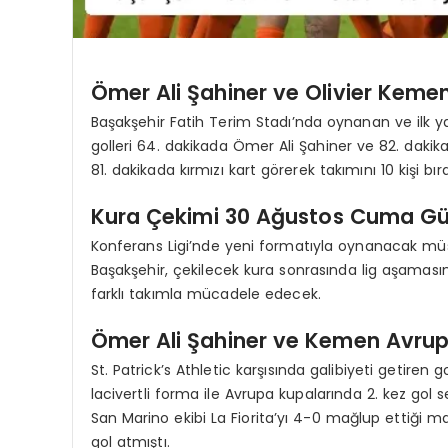
Ömer Ali Şahiner ve Olivier Kemen’
Başakşehir Fatih Terim Stadı’nda oynanan ve ilk y
golleri 64. dakikada Ömer Ali Şahiner ve 82. dakikad
81. dakikada kırmızı kart görerek takımını 10 kişi bıra
Kura Çekimi 30 Ağustos Cuma Gün
Konferans Ligi’nde yeni formatıyla oynanacak m
Başakşehir, çekilecek kura sonrasında lig aşama
farklı takımla mücadele edecek.
Ömer Ali Şahiner ve Kemen Avrupa
St. Patrick’s Athletic karşısında galibiyeti getiren
lacivertli forma ile Avrupa kupalarında 2. kez gol
San Marino ekibi La Fiorita’yı 4-0 mağlup ettiği 
gol atmıştı.