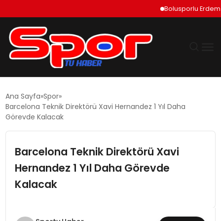
Bolusporlu Erdem Can P
GÜNDEM
Ana Sayfa
Spor
Barcelona Teknik Direktörü Xavi Hernandez 1 Yıl Daha
DÜNYA
Görevde Kalacak
EKONOMI
Barcelona Teknik Direktörü Xavi
Hernandez 1 Yıl Daha Görevde
SIYASET
Kalacak
TEKNOLOJI
EĞITIM