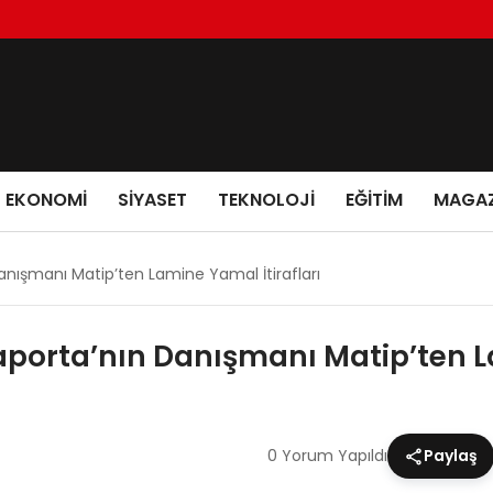
EKONOMI
SIYASET
TEKNOLOJI
EĞITIM
MAGAZ
anışmanı Matip’ten Lamine Yamal İtirafları
porta’nın Danışmanı Matip’ten La
0 Yorum Yapıldı
Paylaş