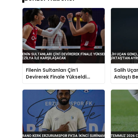
Filenin Sultanları Çin’i
Salih Uçan
Devirerek Finale Yükseldi
Anlaştı Be
Brezilya ile Karşılaşacak