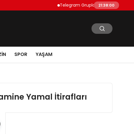
Telegram Grupları Nasıl Bulunur?: Telegr
21:38:01
IN
SPOR
YAŞAM
mine Yamal İtirafları