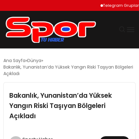
Telegram Grupları Nası
GÜNDEM
Ana Sayfa
Dünya
Bakanlık, Yunanistan’da Yüksek Yangın Riski Taşıyan Bölgeleri
DÜNYA
Açıkladı
EKONOMI
Bakanlık, Yunanistan’da Yüksek
Yangın Riski Taşıyan Bölgeleri
SIYASET
Açıkladı
TEKNOLOJI
EĞITIM