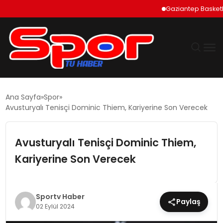
Gaziantep Basketbol Şe
GÜNDEM
Ana Sayfa
Spor
Avusturyalı Tenisçi Dominic Thiem, Kariyerine Son Verecek
DÜNYA
Avusturyalı Tenisçi Dominic Thiem,
EKONOMI
Kariyerine Son Verecek
SIYASET
TEKNOLOJI
Sportv Haber
Paylaş
02 Eylül 2024
EĞITIM