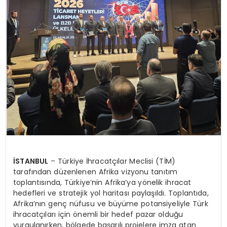
MAGAZIN
SPOR
YAŞAM
İSTANBUL
– Türkiye İhracatçılar Meclisi (TİM)
tarafından düzenlenen Afrika vizyonu tanıtım
toplantısında, Türkiye’nin Afrika’ya yönelik ihracat
hedefleri ve stratejik yol haritası paylaşıldı. Toplantıda,
Afrika’nın genç nüfusu ve büyüme potansiyeliyle Türk
ihracatçıları için önemli bir hedef pazar olduğu
vurgulanırken, bölgede başarılı projelere imza atan