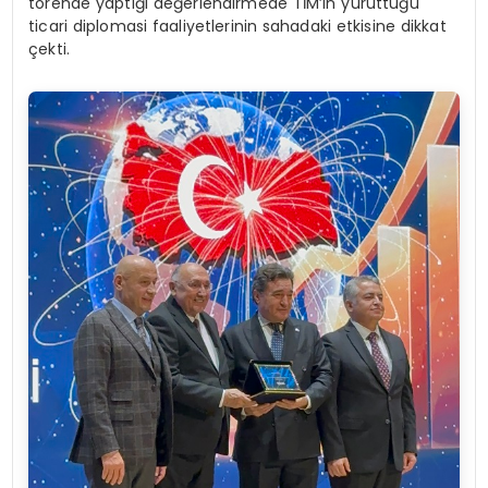
törende yaptığı değerlendirmede TİM’in yürüttüğü
ticari diplomasi faaliyetlerinin sahadaki etkisine dikkat
çekti.