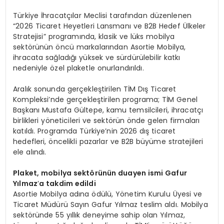
Türkiye İhracatçılar Meclisi tarafından düzenlenen
“2026 Ticaret Heyetleri Lansmanı ve B2B Hedef Ülkeler
Stratejisi” programında, klasik ve lüks mobilya
sektörünün öncü markalarından Asortie Mobilya,
ihracata sağladığı yüksek ve sürdürülebilir katkı
nedeniyle özel plaketle onurlandırıldı.
Aralık sonunda gerçekleştirilen TİM Dış Ticaret
Kompleksi’nde gerçekleştirilen programa; TİM Genel
Başkanı Mustafa Gültepe, kamu temsilcileri, ihracatçı
birlikleri yöneticileri ve sektörün önde gelen firmaları
katıldı. Programda Türkiye’nin 2026 dış ticaret
hedefleri, öncelikli pazarlar ve B2B büyüme stratejileri
ele alındı.
Plaket, mobilya sekt
ö
rünün duayen ismi Gafur
Yılmaz
’
a takdim edildi
Asortie Mobilya adına ödülü, Yönetim Kurulu Üyesi ve
Ticaret Müdürü Sayın Gafur Yılmaz teslim aldı. Mobilya
sektöründe 55 yıllık deneyime sahip olan Yılmaz,