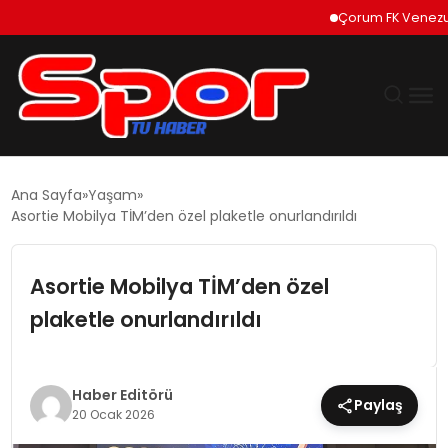
Çorum FK Venezuelalı 
GÜNDEM
Ana Sayfa
Yaşam
Asortie Mobilya TİM’den özel plaketle onurlandırıldı
DÜNYA
Asortie Mobilya TİM’den özel
EKONOMI
plaketle onurlandırıldı
SIYASET
TEKNOLOJI
Haber Editörü
Paylaş
20 Ocak 2026
EĞITIM