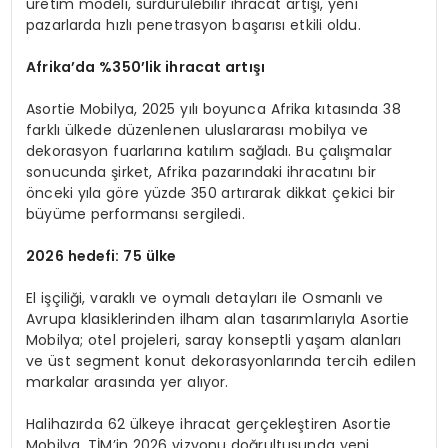
üretim modeli, sürdürülebilir ihracat artışı, yeni
pazarlarda hızlı penetrasyon başarısı etkili oldu.
Afrika’
da %350’
lik ihracat artışı
Asortie Mobilya, 2025 yılı boyunca Afrika kıtasında 38
farklı ülkede düzenlenen uluslararası mobilya ve
dekorasyon fuarlarına katılım sağladı. Bu çalışmalar
sonucunda şirket, Afrika pazarındaki ihracatını bir
önceki yıla göre yüzde 350 artırarak dikkat çekici bir
büyüme performansı sergiledi.
2026 hedefi: 75
ü
lke
El işçiliği, varaklı ve oymalı detayları ile Osmanlı ve
Avrupa klasiklerinden ilham alan tasarımlarıyla Asortie
Mobilya; otel projeleri, saray konseptli yaşam alanları
ve üst segment konut dekorasyonlarında tercih edilen
markalar arasında yer alıyor.
Halihazırda 62 ülkeye ihracat gerçekleştiren Asortie
Mobilya, TİM’in 2026 vizyonu doğrultusunda yeni