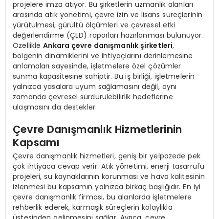
projelere imza atıyor. Bu şirketlerin uzmanlık alanları
arasında atık yönetimi, çevre izin ve lisans süreçlerinin
yürütülmesi, gürültü ölçümleri ve çevresel etki
değerlendirme (ÇED) raporları hazırlanması bulunuyor.
Özellikle
Ankara çevre danışmanlık şirketleri
,
bölgenin dinamiklerini ve ihtiyaçlarını derinlemesine
anlamaları sayesinde, işletmelere özel çözümler
sunma kapasitesine sahiptir. Bu iş birliği, işletmelerin
yalnızca yasalara uyum sağlamasını değil, aynı
zamanda çevresel sürdürülebilirlik hedeflerine
ulaşmasını da destekler.
Çevre Danışmanlık Hizmetlerinin
Kapsamı
Çevre danışmanlık hizmetleri, geniş bir yelpazede pek
çok ihtiyaca cevap verir. Atık yönetimi, enerji tasarrufu
projeleri, su kaynaklarının korunması ve hava kalitesinin
izlenmesi bu kapsamın yalnızca birkaç başlığıdır. En iyi
çevre danışmanlık firması, bu alanlarda işletmelere
rehberlik ederek, karmaşık süreçlerin kolaylıkla
üstesinden gelinmesini sağlar. Ayrıca, çevre