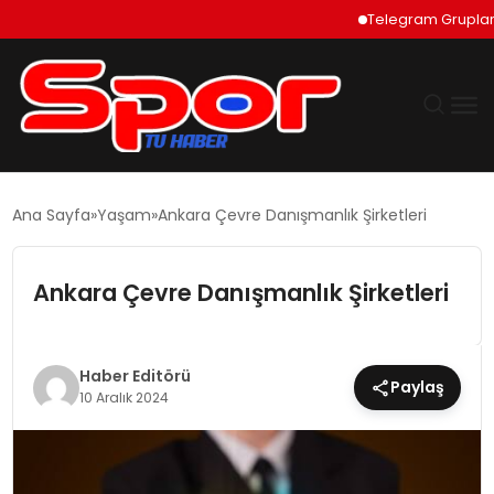
Telegram Grupları Nas
GÜNDEM
Ana Sayfa
Yaşam
Ankara Çevre Danışmanlık Şirketleri
DÜNYA
Ankara Çevre Danışmanlık Şirketleri
EKONOMI
SIYASET
Haber Editörü
Paylaş
10 Aralık 2024
TEKNOLOJI
EĞITIM