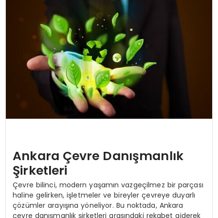
MAGAZIN
SPOR
YAŞAM
Ankara Çevre Danışmanlık
Şirketleri
Çevre bilinci, modern yaşamın vazgeçilmez bir parçası
haline gelirken, işletmeler ve bireyler çevreye duyarlı
çözümler arayışına yöneliyor. Bu noktada, Ankara
çevre danışmanlık şirketleri arasındaki rekabet giderek