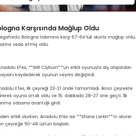
Bologna Karşısında Mağlup Oldu
Segafredo Bologna takımına karşı 67-64’lük skorla mağlup oldu
enasına veda etmiş oldu.
nadolu Efes, **Will Clyburn**’ün etkili oyunuyla dış atışlardan
 sayısını kaydederek oyunun seyrini değiştirdi.
adolu Efes, ilk çeyreği 23-21 önde tamamladı. İkinci çeyrekte
rerek oyuna ortak oldu ve 16. dakikada 28-27 öne geçti. İlk
unma odasına avantajlı girdi.
nden etkili olurken, Anadolu Efes ise **Shane Larkin**’in skorer
 son çeyreğe 50-48 üstün başladı.