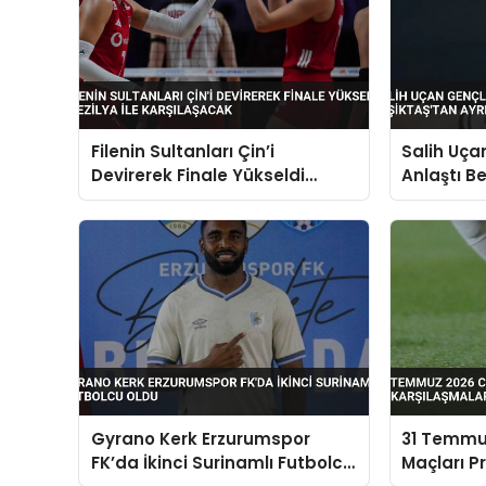
Filenin Sultanları Çin’i
Salih Uçan
Devirerek Finale Yükseldi
Anlaştı Be
Brezilya ile Karşılaşacak
Gyrano Kerk Erzurumspor
31 Temmu
FK’da İkinci Surinamlı Futbolcu
Maçları P