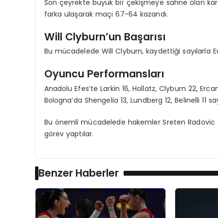
Son çeyrekte büyük bir çekişmeye sahne olan karş
farka ulaşarak maçı 67-64 kazandı.
Will Clyburn’un Başarısı
Bu mücadelede Will Clyburn, kaydettiği sayılarla E
Oyuncu Performansları
Anadolu Efes’te Larkin 16, Hollatz, Clyburn 22, Er
Bologna’da Shengelia 13, Lundberg 12, Belinelli 11 say
Bu önemli mücadelede hakemler Sreten Radovic (Hır
görev yaptılar.
Benzer Haberler