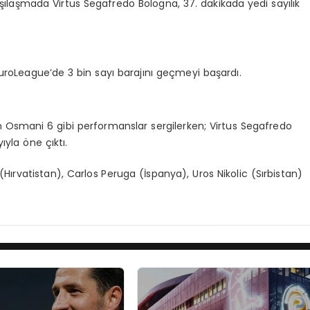
ılaşmada Virtus Segafredo Bologna, 37. dakikada yedi sayılık
uroLeague’de 3 bin sayı barajını geçmeyi başardı.
can Osmani 6 gibi performanslar sergilerken; Virtus Segafredo
ıyla öne çıktı.
vatistan), Carlos Peruga (İspanya), Uros Nikolic (Sırbistan)