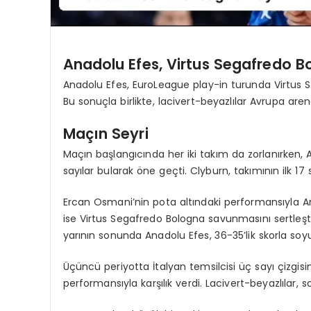
Anadolu Efes, Virtus Segafredo 
Anadolu Efes, EuroLeague play-in turunda Virtus 
Bu sonuçla birlikte, lacivert-beyazlılar Avrupa ar
Maçın Seyri
Maçın başlangıcında her iki takım da zorlanırken, A
sayılar bularak öne geçti. Clyburn, takımının ilk 17
Ercan Osmani’nin pota altındaki performansıyla An
ise Virtus Segafredo Bologna savunmasını sertleşti
yarının sonunda Anadolu Efes, 36-35’lik skorla soy
Üçüncü periyotta İtalyan temsilcisi üç sayı çizgisi
performansıyla karşılık verdi. Lacivert-beyazlılar,