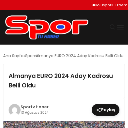
Bolusporlu Erdem Can P
GÜNDEM
Ana Sayfa
Spor
Almanya EURO 2024 Aday Kadrosu Belli Oldu
DÜNYA
Almanya EURO 2024 Aday Kadrosu
EKONOMI
Belli Oldu
SIYASET
Sportv Haber
Paylaş
TEKNOLOJI
13 Ağustos 2024
EĞITIM