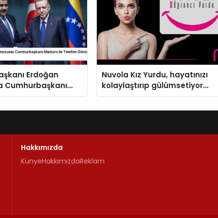
şkanı Erdoğan
Nuvola Kız Yurdu, hayatınızı
a Cumhurbaşkanı
kolaylaştırıp gülümsetiyor…
e Telefon Görüşmesi
Hakkımızda
Künye
Hakkımızda
Reklam