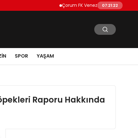
Çorum FK Venezuelalı golcü Jesus Ramire
07:21:23
IN
SPOR
YAŞAM
Köpekleri Raporu Hakkında