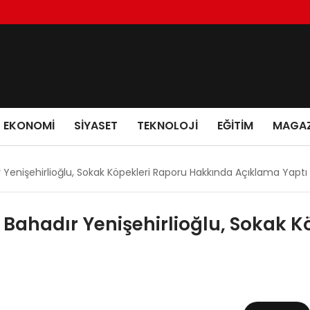
EKONOMI
SIYASET
TEKNOLOJI
EĞITIM
MAGAZ
r Yenişehirlioğlu, Sokak Köpekleri Raporu Hakkında Açıklama Yaptı
i Bahadır Yenişehirlioğlu, Sokak 