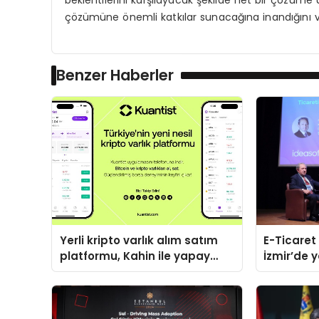
beklentilerini karşılayacak şekilde net bir çözüme 
çözümüne önemli katkılar sunacağına inandığını ve h
Benzer Haberler
Yerli kripto varlık alım satım
E-Ticaret 
platformu, Kahin ile yapay
İzmir’de yapıldı
zeka ve blokzinciri
ticarette 
ekosistemini birleştiriyor
sahip”