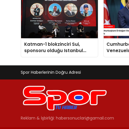
Katman-1 blokzinciri Sui,
Cumhurba
sponsoru olduğu Istanbul
Venezuel
Blockchain Week 2024’te yeni
Maduro il
ürünlerini tanıttı
Yaptı
Spor Haberlerinin Doğru Adresi
Reklam & İşbirliği:
habersonuclari@gamail.com