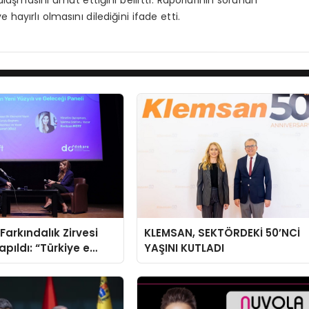
ulaşmasını umut ettiğini belirtti. Raporlarının sorunun
ayırlı olmasını dilediğini ifade etti.
Farkındalık Zirvesi
KLEMSAN, SEKTÖRDEKİ 50’NCİ
: “Türkiye e
YAŞINI KUTLADI
büyük bir fırsata