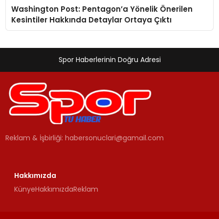
Washington Post: Pentagon’a Yönelik Önerilen
Kesintiler Hakkında Detaylar Ortaya Çıktı
Spor Haberlerinin Doğru Adresi
Reklam & İşbirliği:
habersonuclari@gamail.com
Hakkımızda
Künye
Hakkımızda
Reklam