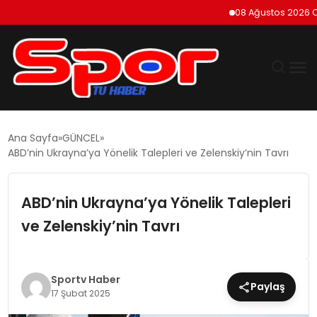
08 Ağustos 2026 Cumar
GÜNDEM
Ana Sayfa
GÜNCEL
ABD’nin Ukrayna’ya Yönelik Talepleri ve Zelenskiy’nin Tavrı
DÜNYA
ABD’nin Ukrayna’ya Yönelik Talepleri
EKONOMI
ve Zelenskiy’nin Tavrı
SIYASET
TEKNOLOJI
Sportv Haber
Paylaş
17 Şubat 2025
EĞITIM