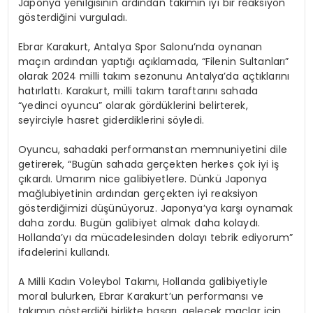
Japonya yenilgisinin ardından takımın iyi bir reaksiyon
gösterdiğini vurguladı.
Ebrar Karakurt, Antalya Spor Salonu’nda oynanan
maçın ardından yaptığı açıklamada, “Filenin Sultanları”
olarak 2024 milli takım sezonunu Antalya’da açtıklarını
hatırlattı. Karakurt, milli takım taraftarını sahada
“yedinci oyuncu” olarak gördüklerini belirterek,
seyirciyle hasret giderdiklerini söyledi.
Oyuncu, sahadaki performanstan memnuniyetini dile
getirerek, “Bugün sahada gerçekten herkes çok iyi iş
çıkardı. Umarım nice galibiyetlere. Dünkü Japonya
mağlubiyetinin ardından gerçekten iyi reaksiyon
gösterdiğimizi düşünüyoruz. Japonya’ya karşı oynamak
daha zordu. Bugün galibiyet almak daha kolaydı.
Hollanda’yı da mücadelesinden dolayı tebrik ediyorum”
ifadelerini kullandı.
A Milli Kadın Voleybol Takımı, Hollanda galibiyetiyle
moral bulurken, Ebrar Karakurt’un performansı ve
takımın gösterdiği birlikte başarı, gelecek maçlar için