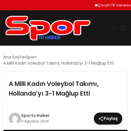
Çorum FK Venezuelalı 
GÜNDEM
Ana Sayfa
Spor
A Milli Kadın Voleybol Takımı, Hollanda’yı 3-1 Mağlup Etti
DÜNYA
A Milli Kadın Voleybol Takımı,
EKONOMI
Hollanda’yı 3-1 Mağlup Etti
SIYASET
TEKNOLOJI
Sportv Haber
Paylaş
11 Ağustos 2024
EĞITIM