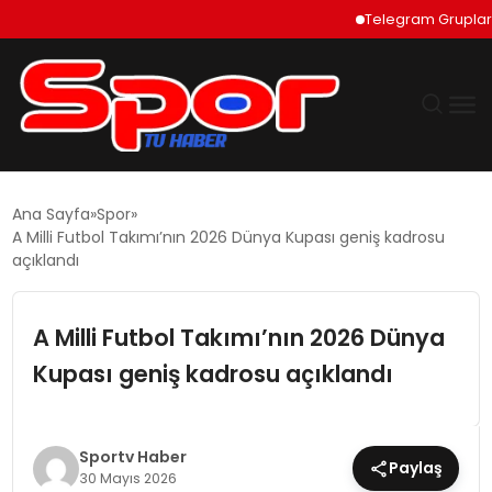
Telegram Grupları Nası
GÜNDEM
Ana Sayfa
Spor
A Milli Futbol Takımı’nın 2026 Dünya Kupası geniş kadrosu
DÜNYA
açıklandı
EKONOMI
A Milli Futbol Takımı’nın 2026 Dünya
Kupası geniş kadrosu açıklandı
SIYASET
TEKNOLOJI
Sportv Haber
Paylaş
30 Mayıs 2026
EĞITIM