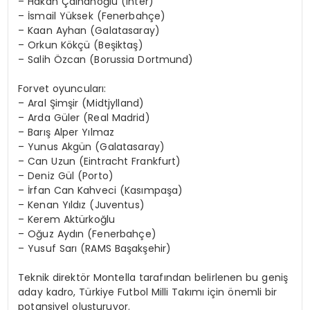
– Hakan Çalhanoğlu (Inter)
– İsmail Yüksek (Fenerbahçe)
– Kaan Ayhan (Galatasaray)
– Orkun Kökçü (Beşiktaş)
– Salih Özcan (Borussia Dortmund)
Forvet oyuncuları:
– Aral Şimşir (Midtjylland)
– Arda Güler (Real Madrid)
– Barış Alper Yılmaz
– Yunus Akgün (Galatasaray)
– Can Uzun (Eintracht Frankfurt)
– Deniz Gül (Porto)
– İrfan Can Kahveci (Kasımpaşa)
– Kenan Yıldız (Juventus)
– Kerem Aktürkoğlu
– Oğuz Aydın (Fenerbahçe)
– Yusuf Sarı (RAMS Başakşehir)
Teknik direktör Montella tarafından belirlenen bu geniş
aday kadro, Türkiye Futbol Milli Takımı için önemli bir
potansiyel oluşturuyor.